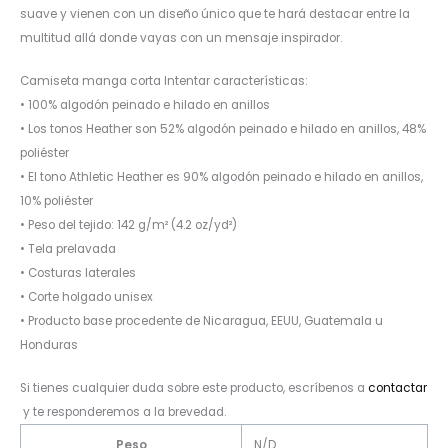
suave y vienen con un diseño único que te hará destacar entre la
multitud allá donde vayas con un mensaje inspirador.
Camiseta manga corta Intentar características:
• 100% algodón peinado e hilado en anillos
• Los tonos Heather son 52% algodón peinado e hilado en anillos, 48%
poliéster
• El tono Athletic Heather es 90% algodón peinado e hilado en anillos,
10% poliéster
• Peso del tejido: 142 g/m² (4.2 oz/yd²)
• Tela prelavada
• Costuras laterales
• Corte holgado unisex
• Producto base procedente de Nicaragua, EEUU, Guatemala u
Honduras
Si tienes cualquier duda sobre este producto, escríbenos a
contactar
y te responderemos a la brevedad.
Peso
N/D