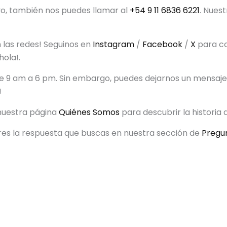
uyo, también nos puedes llamar al
+54 9 11 6836 6221
. Nues
las redes! Seguinos en
Instagram
/
Facebook
/
X
para co
ola!.
s de 9 am a 6 pm. Sin embargo, puedes dejarnos un mensa
!
 nuestra página
Quiénes Somos
para descubrir la historia
res la respuesta que buscas en nuestra sección de
Pregu