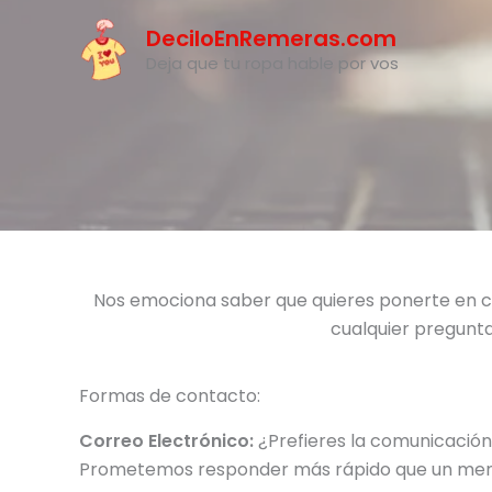
Ir
DeciloEnRemeras.com
al
Deja que tu ropa hable por vos
contenido
Nos emociona saber que quieres ponerte en c
cualquier pregunta
Formas de contacto:
Correo Electrónico:
¿Prefieres la comunicación 
Prometemos responder más rápido que un mensa